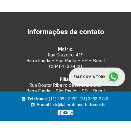
Informações de contato
Matriz:
Rua Cruzeiro, 419
Barra Funda – São Paulo – SP – Brasil
CEP 01137-000
FALE COM A TORK:
Filial:
Rua Doutor Ribeiro de Almeida, 203
Barra Funda – São Paulo – SP – Brasil
CEP 01137-020
Telefones:
(11) 3392-3902
(11) 3393-2740
E-mail
tork@laboratorios-tork.com.br
(11) 3392.3902
tork@laboratorios-tork.com.br
Páginas